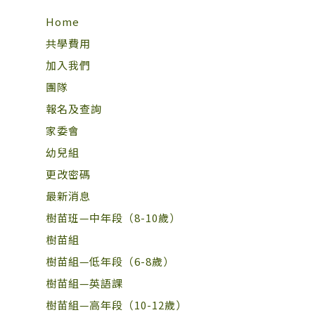
Home
共學費用
加入我們
團隊
報名及查詢
家委會
幼兒組
更改密碼
最新消息
樹苗班—中年段（8-10歲）
樹苗組
樹苗組—低年段（6-8歲）
樹苗組—英語課
樹苗組—高年段（10-12歲）