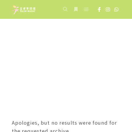
Main menu
Search
More info
教學分享 : 桂花組
Apologies, but no results were found for
the requested archive.