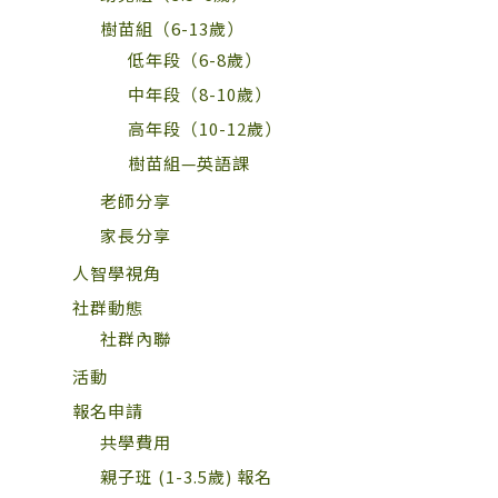
樹苗組（6-13歲）
低年段（6-8歲）
中年段（8-10歲）
高年段（10-12歲）
樹苗組—英語課
老師分享
家長分享
人智學視角
社群動態
社群內聯
活動
報名申請
共學費用
親子班 (1-3.5歲) 報名