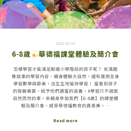
2022-05-13
6-8歲
華德福課堂體驗及簡介會
怎樣學習才能滿足剛進小學階段的孩子呢？ 充滿圖
像故事的學習內容、親身體驗大自然，還有運用全身
學習數學與節奏，活生生地愉快學習！ 當看到孩子
的發展需要，給予他們適當的滋養，#學習只不過是
自然而然的事。來親身參加我們【6-8歲】的課堂體
驗及簡介會，感受華德福教育的真善美。…
Read more