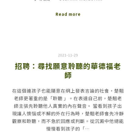
Read more
2021-11-29
招聘：尋找願意聆聽的華德福老
師
在這個連孩子也能隨意在網上發表言論的社會，楚翹
老師更著重的是「聆聽 」。在表達自己前，楚翹老
師主張先聆聽他人真實的內在聲音。 當看到孩子出
現讓人懊惱或不解的外在行為時，楚翹老師會先冷靜
觀察和聆聽，而不急於回應或判斷。從沉澱中他總能
慢慢看到孩子的「…