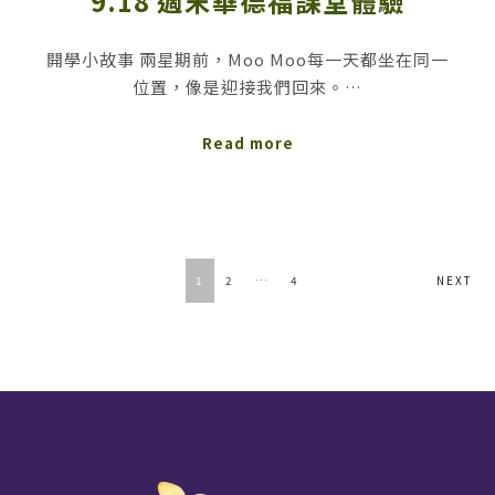
9.18 週末華德福課堂體驗
開學小故事 兩星期前，Moo Moo每一天都坐在同一
位置，像是迎接我們回來。…
Read more
POSTS
1
2
…
4
NEXT
NAVIGATION