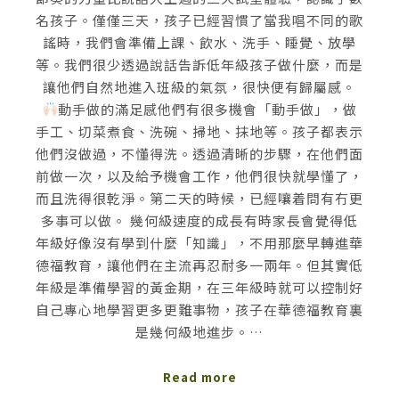
名孩子。僅僅三天，孩子已經習慣了當我唱不同的歌
謠時，我們會準備上課、飲水、洗手、睡覺、放學
等。我們很少透過說話告訴低年級孩子做什麼，而是
讓他們自然地進入班級的氣氛，很快便有歸屬感。
動手做的滿足感他們有很多機會「動手做」，做
手工、切菜煮食、洗碗、掃地、抹地等。孩子都表示
他們沒做過，不懂得洗。透過清晰的步驟，在他們面
前做一次，以及給予機會工作，他們很快就學懂了，
而且洗得很乾淨。第二天的時候，已經嚷着問有冇更
多事可以做。 幾何級速度的成長有時家長會覺得低
年級好像沒有學到什麼「知識」，不用那麼早轉進華
德福教育，讓他們在主流再忍耐多一兩年。但其實低
年級是準備學習的黃金期，在三年級時就可以控制好
自己專心地學習更多更難事物，孩子在華德福教育裏
是幾何級地進步。…
Read more