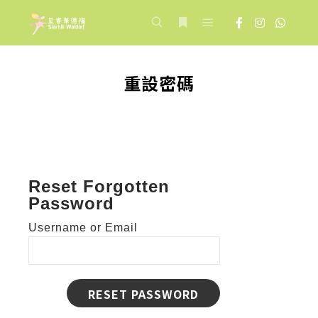
Main menu
Search
More info
重設密碼
Reset Forgotten
Password
Username or Email