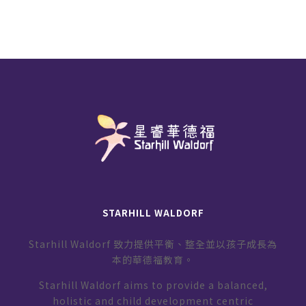
STARHILL WALDORF
Starhill Waldorf 致力提供平衡、整全並以孩子成長為
本的華德福教育。
Starhill Waldorf aims to provide a balanced,
holistic and child development centric