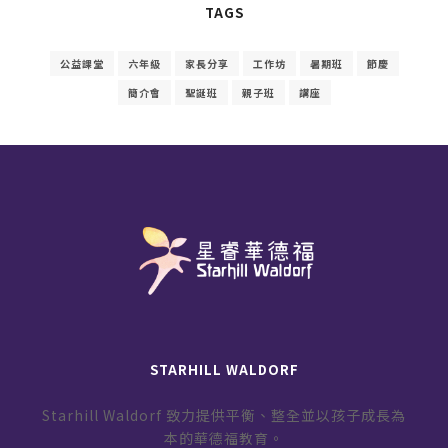
TAGS
公益課堂
六年級
家長分享
工作坊
暑期班
節慶
簡介會
聖誕班
親子班
講座
STARHILL WALDORF
Starhill Waldorf 致力提供平衡、整全並以孩子成長為
本的華德福教育。