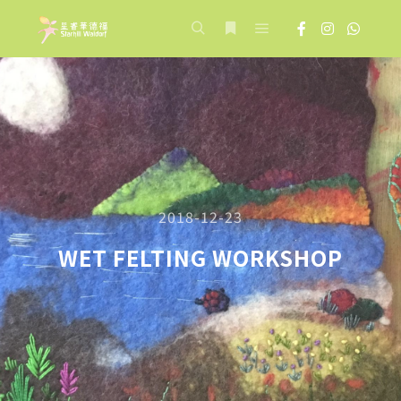
Main menu
Search
More info
2018-12-23
WET FELTING WORKSHOP