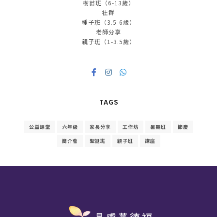
樹苗班（6-13歲）
社群
種子班（3.5-6歲）
老師分享
親子班（1-3.5歲）
TAGS
公益課堂
六年級
家長分享
工作坊
暑期班
節慶
簡介會
聖誕班
親子班
講座