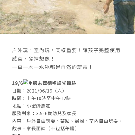
户外玩，室內玩，同樣重要！讓孩子完整使用
感官，發揮想像！
一草一木一水氹都是自然的玩意！
19/6
週末華德福課堂體驗
日期：2021/06/19（六）
時間：上午10時至中午12時
地點：小蜜蜂農莊
服務對象：3.5-6歲幼兒及家長
內容：戶外自由玩耍、茶點、晨圈、室內自由玩耍、
故事、家長面談（不包括午膳）