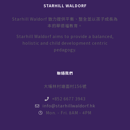
STARHILL WALDORF
Starhill Waldorf 致力提供平衡、整全並以孩子成長為
本的華德福教育。
Starhill Waldorf aims to provide a balanced,
holistic and child development centric
pedagogy.
聯絡我們
大埔林村塘面村156號
+852 6677 3943
info@starhillwaldorf.hk
Mon. - Fri. 8AM - 4PM