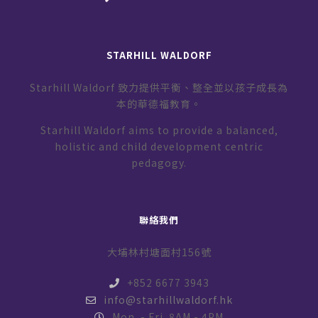
STARHILL WALDORF
Starhill Waldorf 致力提供平衡、整全並以孩子成長為
本的華德福教育。
Starhill Waldorf aims to provide a balanced,
holistic and child development centric
pedagogy.
聯絡我們
大埔林村塘面村156號
+852 6677 3943
info@starhillwaldorf.hk
Mon. - Fri. 8AM - 4PM