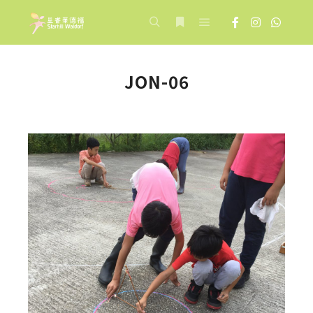
Main menu
Search
More info
JON-06