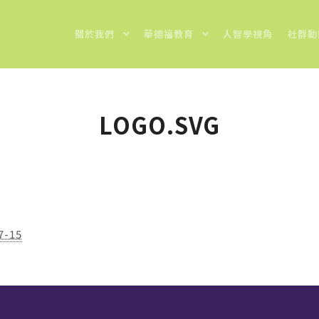
關於我們
華德福教育
人智學視角
社群動
LOGO.SVG
7-15