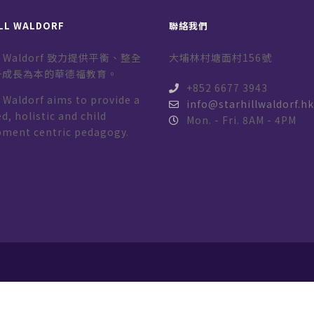
LL WALDORF
聯絡我們
ill Waldorf 致力提供平衡、整全
大埔林村塘面村156號
子成長為本的華德福教育。
+852 6677 3943
l Waldorf aims to provide a
info@starhillwaldorf.h
d, holistic and child
Mon. - Fri. 8AM - 4PM
pment centric pedagogy.