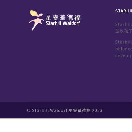
STARHI
Starh
並以孩
Starhil
balance
develo
© Starhill Waldorf 星睿華德福 2023.