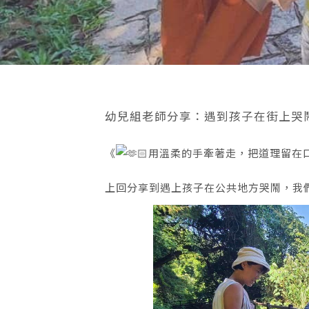
幼兒組老師分享：遇到孩子在街上哭
《
用溫柔的手牽著走，把道理留在口
上回分享到遇上孩子在公共地方哭鬧，我