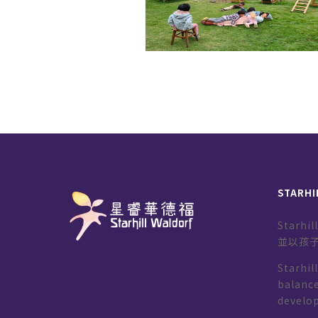
STARHI
Starh
並以孩
Starhil
balance
develo