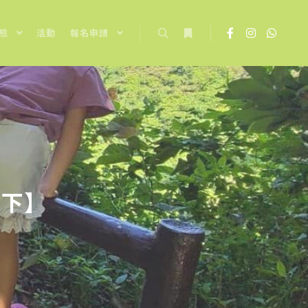
態
活動
報名申請
Search
More info
【下】