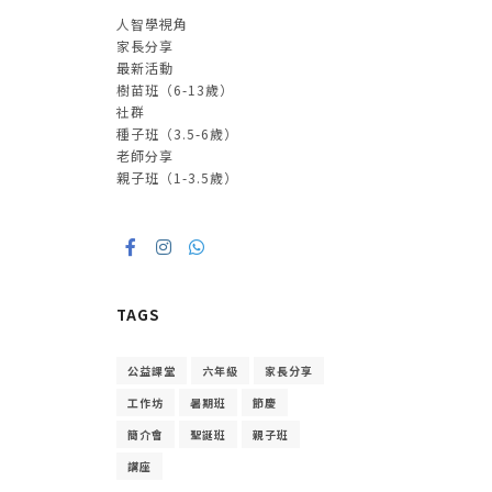
人智學視角
家長分享
最新活動
樹苗班（6-13歲）
社群
種子班（3.5-6歲）
老師分享
親子班（1-3.5歲）
TAGS
公益課堂
六年級
家長分享
工作坊
暑期班
節慶
簡介會
聖誕班
親子班
講座