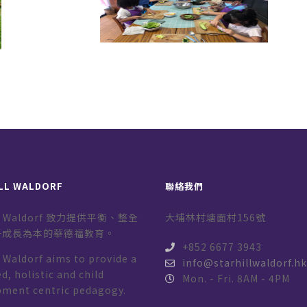
LL WALDORF
聯絡我們
ill Waldorf 致力提供平衡、整全
大埔林村塘面村156號
子成長為本的華德福教育。
+852 6677 3943
l Waldorf aims to provide a
info@starhillwaldorf.h
d, holistic and child
Mon. - Fri. 8AM - 4PM
pment centric pedagogy.