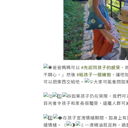
爸爸媽媽可以
#先認同孩子的感受
，
不開心。」然後
#給孩子一個擁抱
，讓他
可以把東西交給他。
大家可能會問如
如果孩子仍在哭鬧，我們可
目光會令孩子和家長很難受，遠離人群可
在孩子宣洩情緒期間，如身上有
緩情緒。（
一滴精油就足夠，過