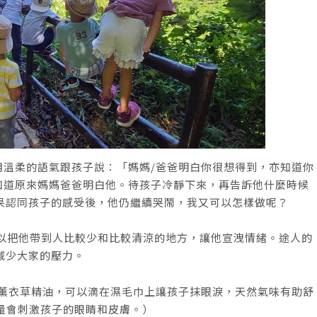
用溫柔的語氣跟孩子說：「媽媽/爸爸明白你很想得到，亦知道你
知道原來媽媽爸爸明白他。待孩子冷靜下來，再告訴他什麼時候
果認同孩子的感受後，他仍繼續哭鬧，我又可以怎樣做呢？
以把他帶到人比較少和比較清涼的地方，讓他宣洩情緒。途人的
減少大家的壓力。
薰衣草精油，可以滴在濕毛巾上讓孩子抹眼淚，天然氣味有助舒
量會刺激孩子的眼睛和皮膚。）