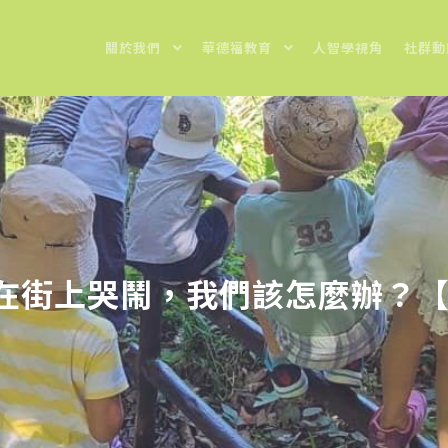
關於我們
華德福教育
人智學視角
社群動
在街上哭鬧，我們該怎麼辦？