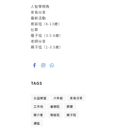
人智學視角
家長分享
最新活動
樹苗班（6-13歲）
社群
種子班（3.5-6歲）
老師分享
親子班（1-3.5歲）
TAGS
公益課堂
六年級
家長分享
工作坊
暑期班
節慶
簡介會
聖誕班
親子班
講座