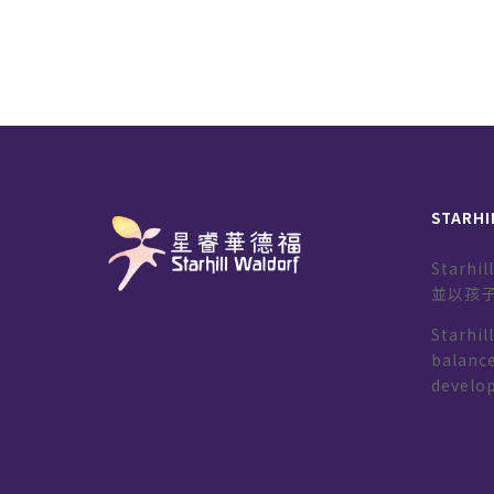
STARHI
Starh
並以孩
Starhil
balance
develo