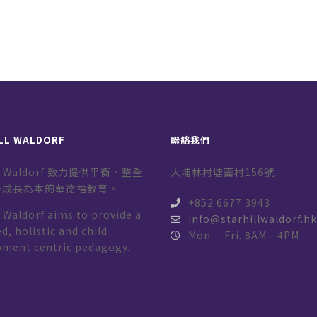
LL WALDORF
聯絡我們
ill Waldorf 致力提供平衡、整全
大埔林村塘面村156號
子成長為本的華德福教育。
+852 6677 3943
l Waldorf aims to provide a
info@starhillwaldorf.h
d, holistic and child
Mon. - Fri. 8AM - 4PM
pment centric pedagogy.