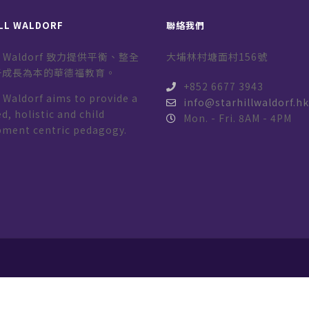
LL WALDORF
聯絡我們
ill Waldorf 致力提供平衡、整全
大埔林村塘面村156號
子成長為本的華德福教育。
+852 6677 3943
l Waldorf aims to provide a
info@starhillwaldorf.h
d, holistic and child
Mon. - Fri. 8AM - 4PM
pment centric pedagogy.