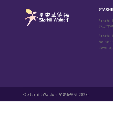
STARHI
Starh
並以孩
Starhil
balance
develo
© Starhill Waldorf 星睿華德福 2023.