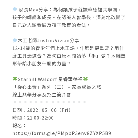
家長May分享：為何讓孩子就讀華德福共學團，
孩子的轉變和成長。在認識人智學後，深刻地改變了
自己對人類發展及孩子教育的看法。
木工老師Justin/Vivian分享
12-14歲的青少年們上木工課，什麼是最重要？用什
麼工具最適合？為何由原木開始落「手」做？木雕塑
形帶給小朋友什麼的力量？
Starhill Waldorf 星睿華德福
「從心出發」系列（二） – 家長成長之旅
線上共學分享及招生簡介會
日期：2022 . 05 . 06（Fri）
時間：21:00-22:00
報名：
https://forms.gle/PMpbP3env8ZYXP5B9