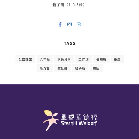
親子班（1-3.5歲）
TAGS
公益課堂
六年級
家長分享
工作坊
暑期班
節慶
簡介會
聖誕班
親子班
講座