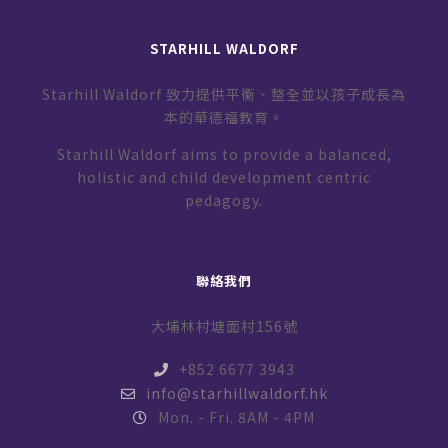
STARHILL WALDORF
Starhill Waldorf 致力提供平衡、整全並以孩子成長為
本的華德福教育。
Starhill Waldorf aims to provide a balanced,
holistic and child development centric
pedagogy.
聯絡我們
大埔林村塘面村156號
+852 6677 3943
info@starhillwaldorf.hk
Mon. - Fri. 8AM - 4PM