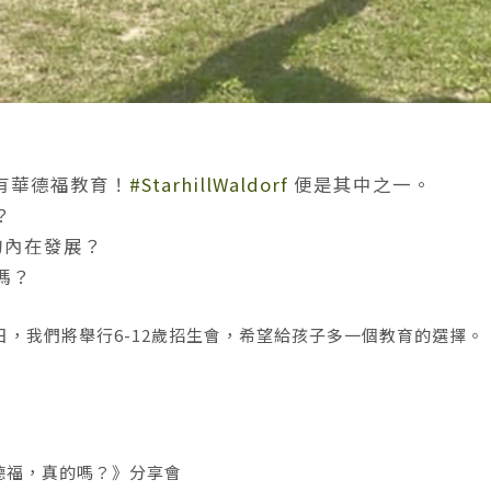
有華德福教育！
#StarhillWaldorf
便是其中之一。
？
內在發展？
嗎？
，我們將舉行6-12歲招生會，希望給孩子多一個教育的選擇。
德福，真的嗎？》分享會