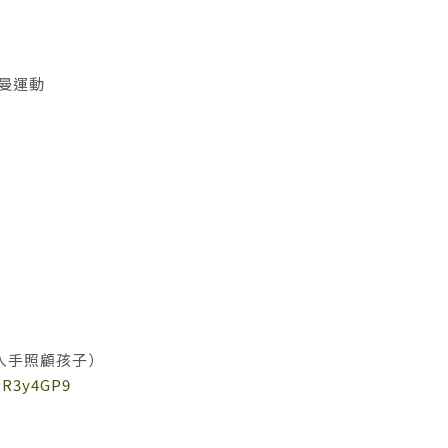
波特曼運動
人手照顧孩子）
RR3y4GP9