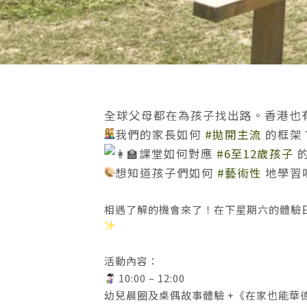
全球父母都在為孩子找出路。香港也
我們的家長如何
#拋開主流
的框架
課堂如何對應
#6至12歲孩子
的
想知道孩子們如何
#藝術性
地學習
相遇了解的機會來了！在下星期六的體驗日
活動內容：
10:00 – 12:00
幼兒晨圈及桌偶故事體驗 +《在家也能華