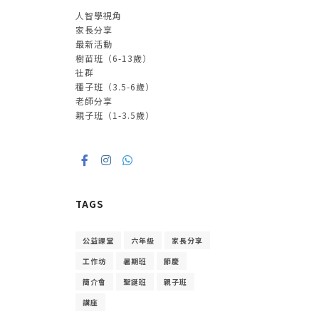
人智學視角
家長分享
最新活動
樹苗班（6-13歲）
社群
種子班（3.5-6歲）
老師分享
親子班（1-3.5歲）
TAGS
公益課堂
六年級
家長分享
工作坊
暑期班
節慶
簡介會
聖誕班
親子班
講座