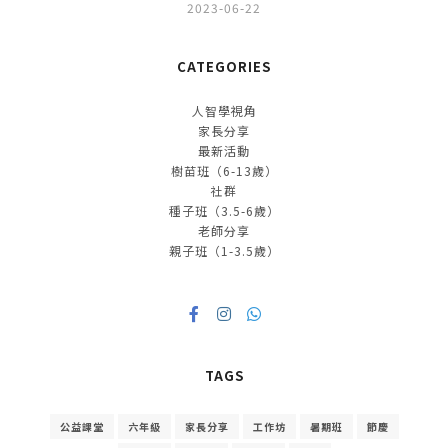
2023-06-22
CATEGORIES
人智學視角
家長分享
最新活動
樹苗班（6-13歲）
社群
種子班（3.5-6歲）
老師分享
親子班（1-3.5歲）
TAGS
公益課堂
六年級
家長分享
工作坊
暑期班
節慶