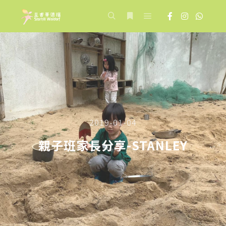
Main menu
Search
More info
2019-01-04
親子班家長分享-STANLEY