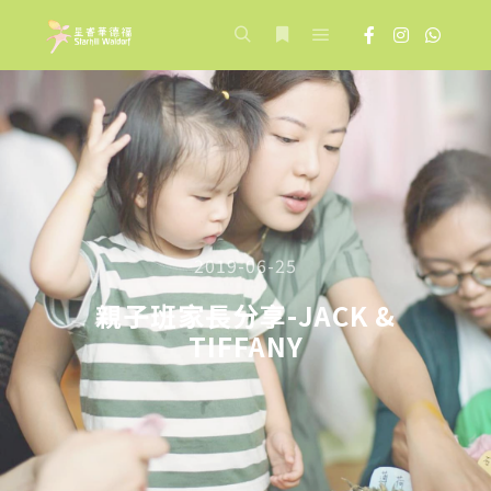
Main menu
Search
More info
2019-06-25
親子班家長分享-JACK &
TIFFANY