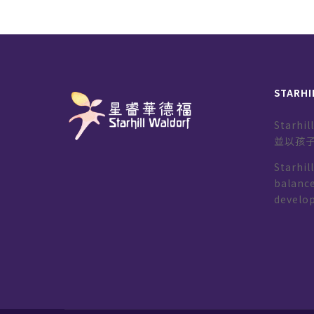
STARHI
Starh
並以孩
Starhil
balance
develo