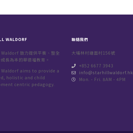
LL WALDORF
聯絡我們
ill Waldorf 致力提供平衡、整全
大埔林村塘面村156號
子成長為本的華德福教育。
+852 6677 3943
l Waldorf aims to provide a
info@starhillwaldorf.h
d, holistic and child
Mon. - Fri. 8AM - 4PM
pment centric pedagogy.