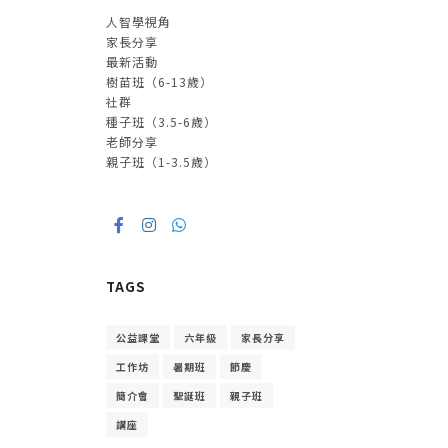
人智學視角
家長分享
最新活動
樹苗班（6-13歲）
社群
種子班（3.5-6歲）
老師分享
親子班（1-3.5歲）
TAGS
公益課堂
六年級
家長分享
工作坊
暑期班
節慶
簡介會
聖誕班
親子班
講座