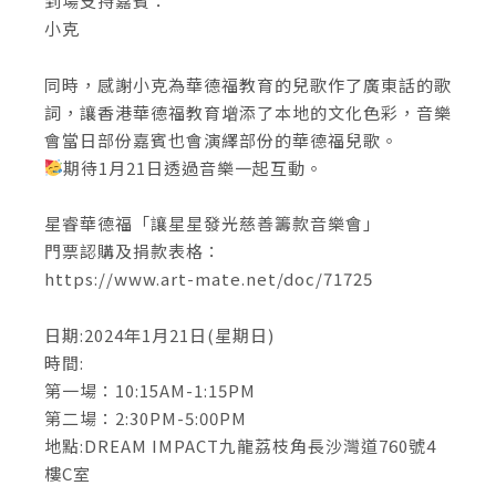
到場支持嘉賓：
小克
同時，感謝小克為華德福教育的兒歌作了廣東話的歌
詞，讓香港華德福教育增添了本地的文化色彩，音樂
會當日部份嘉賓也會演繹部份的華德福兒歌。
期待1月21日透過音樂一起互動。
星睿華德福「讓星星發光慈善籌款音樂會」
門票認購及捐款表格：
https://www.art-mate.net/doc/71725
日期:2024年1月21日(星期日)
時間:
第一場：10:15AM-1:15PM
第二場：2:30PM-5:00PM
地點:DREAM IMPACT九龍荔枝角長沙灣道760號4
樓C室