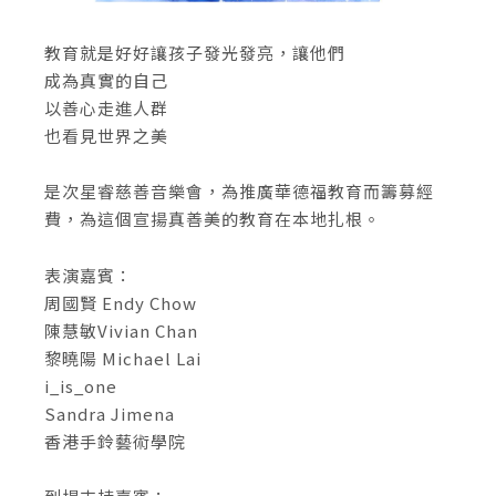
教育就是好好讓孩子發光發亮，讓他們
成為真實的自己
以善心走進人群
也看見世界之美
是次星睿慈善音樂會，為推廣華德福教育而籌募經
費，為這個宣揚真善美的教育在本地扎根。
表演嘉賓：
周國賢 Endy Chow
陳慧敏Vivian Chan
黎曉陽 Michael Lai
i_is_one
Sandra Jimena
香港手鈴藝術學院