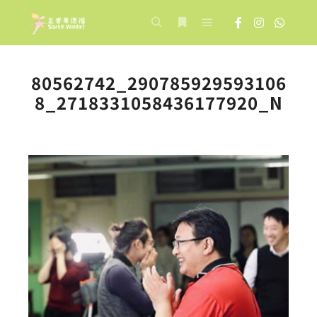
Main menu
Search
More info
80562742_290785929593106
8_2718331058436177920_N