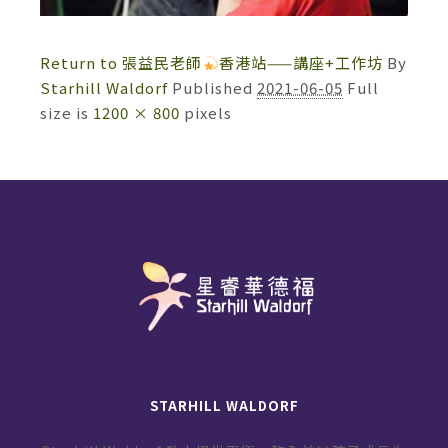
Return to 張益民老師
香港站——講座+工作坊
By
Starhill Waldorf
Published
2021-06-05
Full
size is
1200 × 800
pixels
STARHILL WALDORF