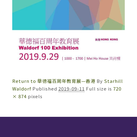
Return to 華德福百周年教育展—香港
By
Starhill
Waldorf
Published
2019-09-11
Full size is
720
× 874
pixels