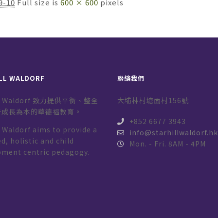
9-10
Full size is
600 × 600
pixels
LL WALDORF
聯絡我們
ill Waldorf 致力提供平衡、整全
大埔林村塘面村156號
子成長為本的華德福教育。
+852 6677 3943
l Waldorf aims to provide a
info@starhillwaldorf.h
d, holistic and child
Mon. - Fri. 8AM - 4PM
pment centric pedagogy.