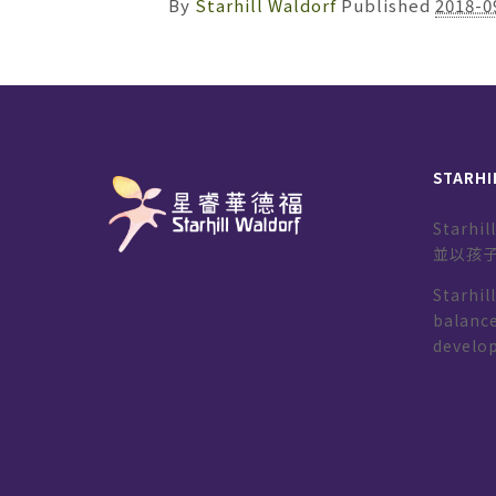
By
Starhill Waldorf
Published
2018-0
STARHI
Starh
並以孩
Starhil
balance
develo