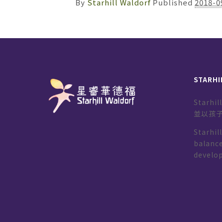
By
Starhill Waldorf
Published
2018-0
STARHI
Starh
並以孩
Starhil
balance
develo