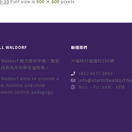
9-10
Full size is
600 × 600
pixels
LL WALDORF
聯絡我們
ill Waldorf 致力提供平衡、整全
大埔林村塘面村156號
子成長為本的華德福教育。
+852 6677 3943
l Waldorf aims to provide a
info@starhillwaldorf.h
d, holistic and child
Mon. - Fri. 8AM - 4PM
pment centric pedagogy.