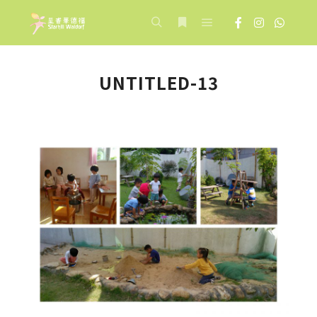
Main menu
Search
More info
UNTITLED-13