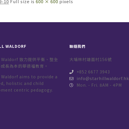
9-10
Full size is
600 × 600
pixels
LL WALDORF
聯絡我們
ill Waldorf 致力提供平衡、整全
大埔林村塘面村156號
子成長為本的華德福教育。
+852 6677 3943
l Waldorf aims to provide a
info@starhillwaldorf.h
d, holistic and child
Mon. - Fri. 8AM - 4PM
pment centric pedagogy.