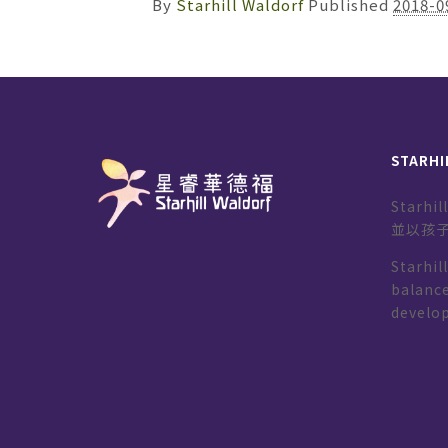
By
Starhill Waldorf
Published
2018-0
STARHI
Starh
並以孩
Starhil
balance
develo