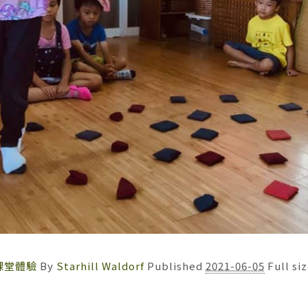
福課堂體驗
By
Starhill Waldorf
Published
2021-06-05
Full si