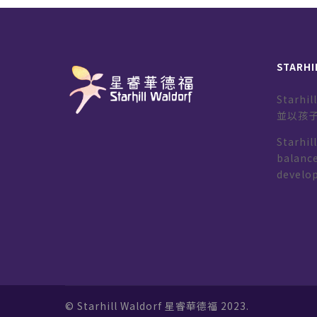
STARHI
Starh
並以孩
Starhil
balance
develo
© Starhill Waldorf 星睿華德福 2023.