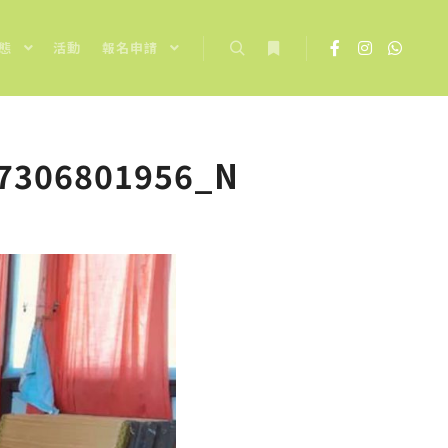
態
活動
報名申請
Search
More info
7306801956_N