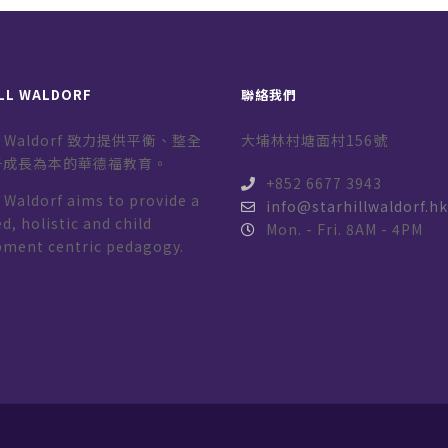
LL WALDORF
聯絡我們
ill Waldorf 致力提供平衡、整全
大埔林村塘面村156號
子成長為本的華德福教育。
+852 6677 3943
l Waldorf aims to provide a
info@starhillwaldorf.h
d, holistic and child
Mon. - Fri. 8AM - 4PM
pment centric pedagogy.