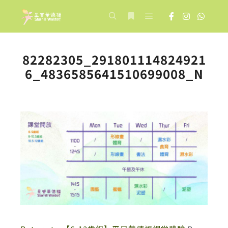
Main menu
Search
More info
82282305_291801114824921
6_4836585641510699008_N