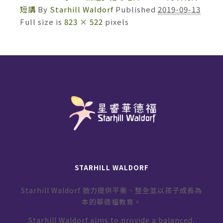
短講
By
Starhill Waldorf
Published
2019-09-13
Full size is
823 × 522
pixels
STARHILL WALDORF
Starhill Waldorf 致力提供平衡、整全並以孩子成長為
本的華德福教育。
Starhill Waldorf aims to provide a balanced,