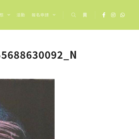
態
活動
報名申請
Search
More info
55688630092_N