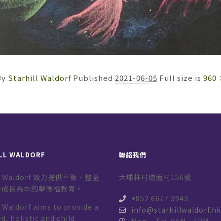
By
Starhill Waldorf
Published
2021-06-05
Full size is
960 
LL WALDORF
聯絡我們
ill Waldorf 致力提供平衡、整全
大埔林村塘面村156號
子成長為本的華德福教育。
+852 6677 3943
l Waldorf aims to provide a
info@starhillwaldorf.h
d, holistic and child