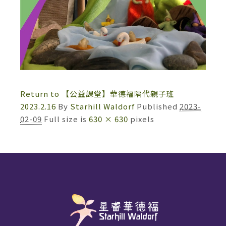
Return to 【公益課堂】華德福隔代親子班
2023.2.16
By
Starhill Waldorf
Published
2023-
02-09
Full size is
630 × 630
pixels