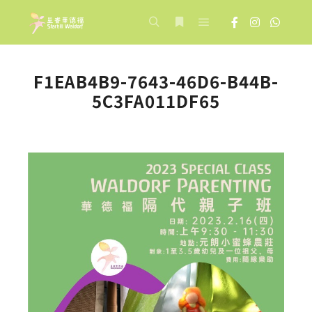
Main menu
Search
More info
F1EAB4B9-7643-46D6-B44B-
5C3FA011DF65