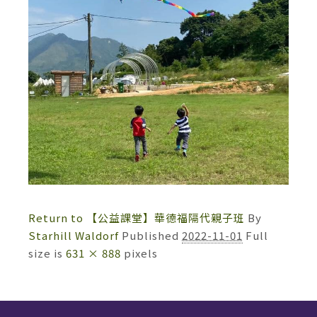
Return to 【公益課堂】華德福隔代親子班
By
Starhill Waldorf
Published
2022-11-01
Full
size is
631 × 888
pixels