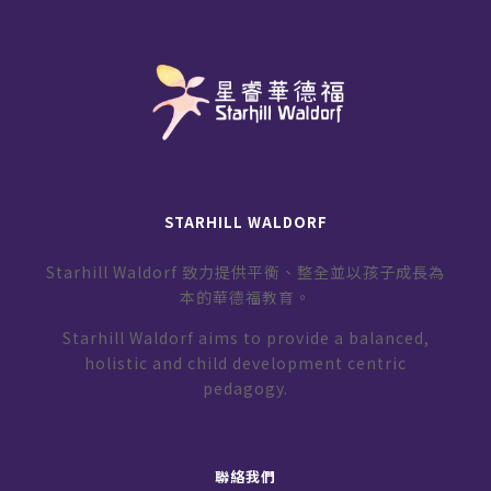
STARHILL WALDORF
Starhill Waldorf 致力提供平衡、整全並以孩子成長為
本的華德福教育。
Starhill Waldorf aims to provide a balanced,
holistic and child development centric
pedagogy.
聯絡我們