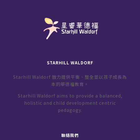
STARHILL WALDORF
Starhill Waldorf 致力提供平衡、整全並以孩子成長為
本的華德福教育。
Starhill Waldorf aims to provide a balanced,
holistic and child development centric
pedagogy.
聯絡我們