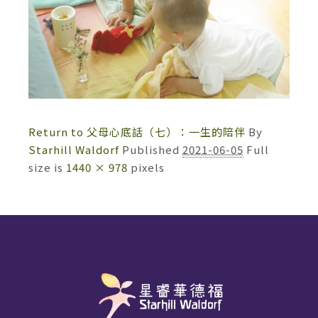
Return to 父母心底話（七）：一生的陪伴
By
Starhill Waldorf
Published
2021-06-05
Full
size is
1440 × 978
pixels