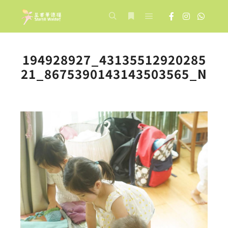
Main menu
Search
More info
194928927_43135512920285
21_8675390143143503565_N