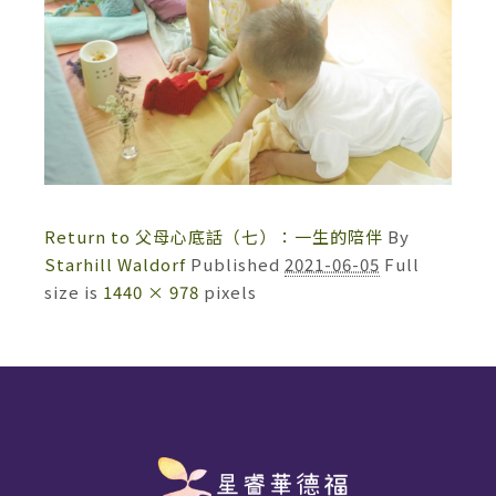
Return to 父母心底話（七）：一生的陪伴
By
Starhill Waldorf
Published
2021-06-05
Full
size is
1440 × 978
pixels