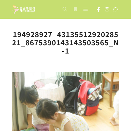
Main menu
Search
More info
194928927_43135512920285
21_8675390143143503565_N
-1