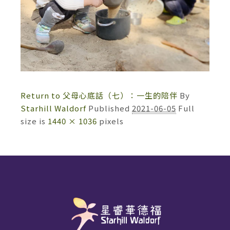
Return to 父母心底話（七）：一生的陪伴
By
Starhill Waldorf
Published
2021-06-05
Full
size is
1440 × 1036
pixels