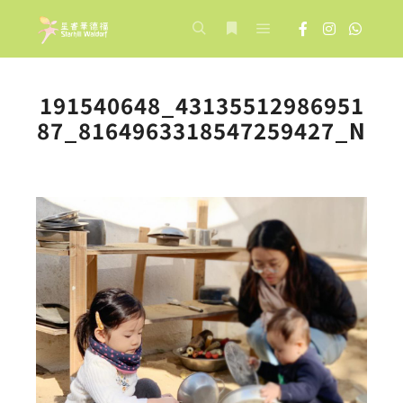
Main menu
Search
More info
191540648_43135512986951
87_8164963318547259427_N