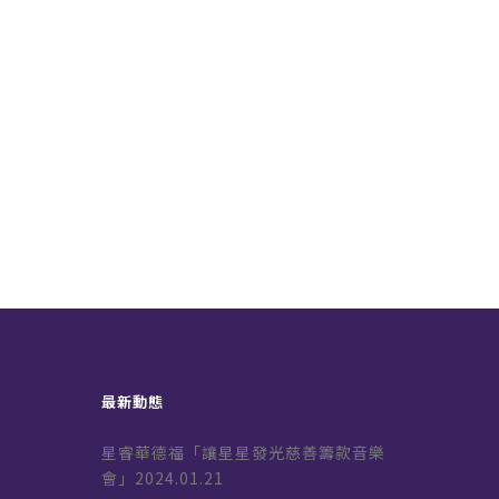
最新動態
星睿華德福「讓星星發光慈善籌款音樂
會」2024.01.21