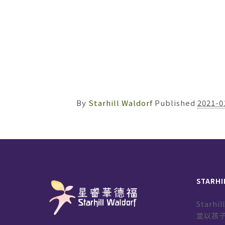
By
Starhill Waldorf
Published
2021-0
STARHI
Starh
並以孩