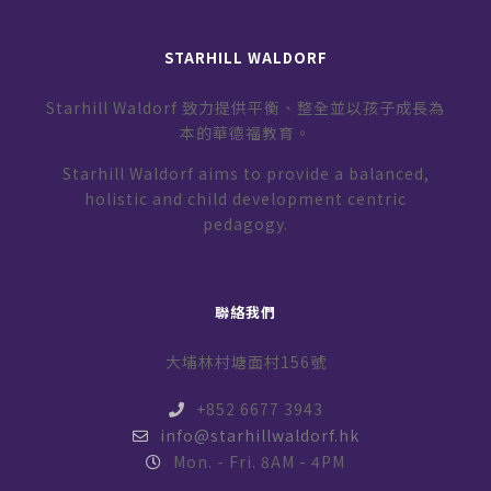
STARHILL WALDORF
Starhill Waldorf 致力提供平衡、整全並以孩子成長為
本的華德福教育。
Starhill Waldorf aims to provide a balanced,
holistic and child development centric
pedagogy.
聯絡我們
大埔林村塘面村156號
+852 6677 3943
info@starhillwaldorf.hk
Mon. - Fri. 8AM - 4PM