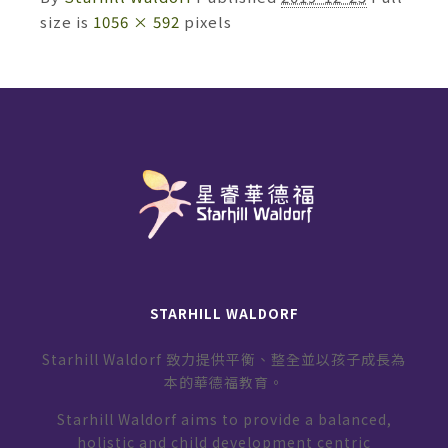
size is
1056 × 592
pixels
STARHILL WALDORF
Starhill Waldorf 致力提供平衡、整全並以孩子成長為
本的華德福教育。
Starhill Waldorf aims to provide a balanced,
holistic and child development centric