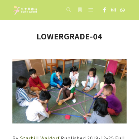
Main menu
Search
More info
LOWERGRADE-04
By
Starhill Waldorf
Published
2019-12-25
Full