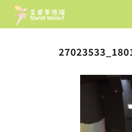
27023533_180